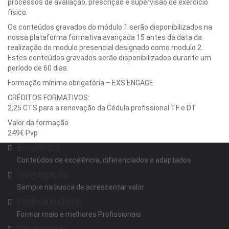
processos de avaliação, prescrição e supervisão de exercício
físico.
Os conteúdos gravados do módulo 1 serão disponibilizados na
nossa plataforma formativa avançada 15 antes da data da
realização do modulo presencial designado como modulo 2.
Estes conteúdos gravados serão disponibilizados durante um
período de 60 dias.
Formação mínima obrigatória – EXS ENGAGE
CRÉDITOS FORMATIVOS:
2,25 CTS para a renovação da Cédula profissional TF e DT
Valor da formação
249€ Pvp
Excelência
Conteúdos de excelência, diferenciados e adaptados
Investigação
Sempre na busca de acrescentar valor
Profissionalismo
Formar mais e melhores Profissionais
Credibilidade