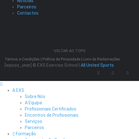
Notícias
Parceiros
Contactos
VOLTAR AO TOPO
Termos e Condições
|
Política de Privacidade
|
Livro de Reclamações
[wpsos_year]
© EXS Exercise School |
All United Sports
A EXS
Sobre Nós
A Equipa
Profissionais Certificados
Encontros de Profissionais
Serviços
Parceiros
Formação