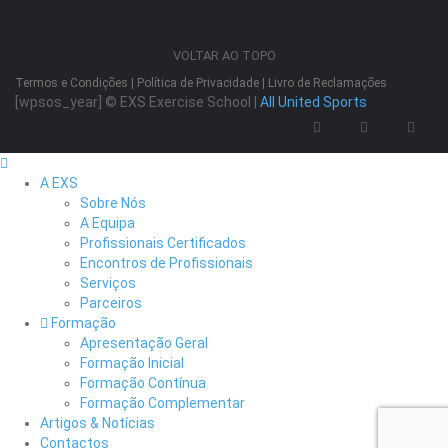
VOLTAR AO TOPO
Termos e Condições
|
Política de Privacidade
|
Livro de Reclamações
[wpsos_year]
© EXS Exercise School |
All United Sports
A EXS
Sobre Nós
A Equipa
Profissionais Certificados
Encontros de Profissionais
Serviços
Parceiros
Formação
Apresentação Geral
Formação Inicial
Formação Contínua
Formação Complementar
Artigos & Notícias
Contactos