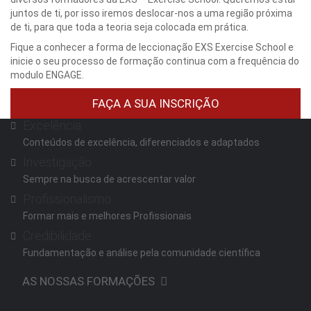
juntos de ti, por isso iremos deslocar-nos a uma região próxima
de ti, para que toda a teoria seja colocada em prática.
Fique a conhecer a forma de leccionação EXS Exercise School e
inicie o seu processo de formação continua com a frequência do
modulo ENGAGE.
FAÇA A SUA INSCRIÇÃO
Excelência
Conteúdos de excelência, diferenciados e adaptados
Investigação
Sempre na busca de acrescentar valor
Profissionalismo
Formar mais e melhores Profissionais
Credibilidade
Fundamentação e análise pela comunidade científica
AS NOSSAS FORMAÇÕES