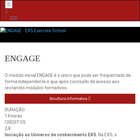
Menu
ENGAGE
O módulo inicial ENGAGE é o único que pode ser frequentado de
forma independente e que após concluído dá acesso aos
restantes módulos formativos.
Brochura Informativa
DURAÇÃO:
14 horas
CRÉDITOS:
2,8
Iniciação ao Universo de conhecimento EXS.
Na EXS, o