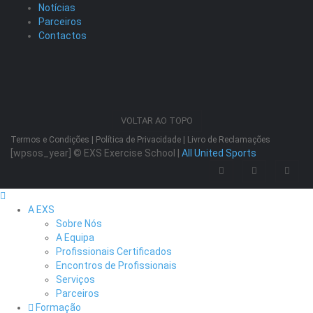
Notícias
Parceiros
Contactos
VOLTAR AO TOPO
Termos e Condições
|
Política de Privacidade
|
Livro de Reclamações
[wpsos_year]
© EXS Exercise School |
All United Sports
A EXS
Sobre Nós
A Equipa
Profissionais Certificados
Encontros de Profissionais
Serviços
Parceiros
Formação