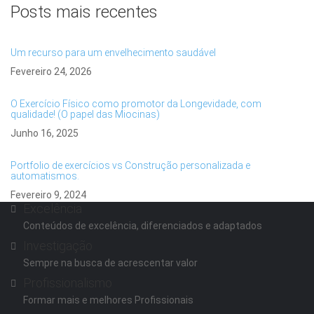
Posts mais recentes
Um recurso para um envelhecimento saudável
Fevereiro 24, 2026
O Exercício Físico como promotor da Longevidade, com
qualidade! (O papel das Miocinas)
Junho 16, 2025
Portfolio de exercícios vs Construção personalizada e
automatismos.
Fevereiro 9, 2024
Excelência
Conteúdos de excelência, diferenciados e adaptados
Investigação
Sempre na busca de acrescentar valor
Profissionalismo
Formar mais e melhores Profissionais