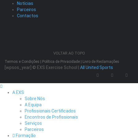
Notícias
Parceiros
Contactos
VOLTAR AO TOPO
Termos e Condições
|
Política de Privacidade
|
Livro de Reclamações
[wpsos_year]
© EXS Exercise School |
All United Sports
A EXS
Sobre Nós
A Equipa
Profissionais Certificados
Encontros de Profissionais
Serviços
Parceiros
Formação