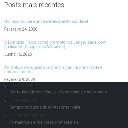
Posts mais recentes
Um recurso para um envelhecimento saudável
Fevereiro 24, 2026
O Exercício Físico como promotor da Longevidade, com
qualidade! (O papel das Miocinas)
Junho 16, 2025
Portfolio de exercícios vs Construção personalizada e
automatismos.
Fevereiro 9, 2024
Excelência
Conteúdos de excelência, diferenciados e adaptados
Investigação
Sempre na busca de acrescentar valor
Profissionalismo
Formar mais e melhores Profissionais