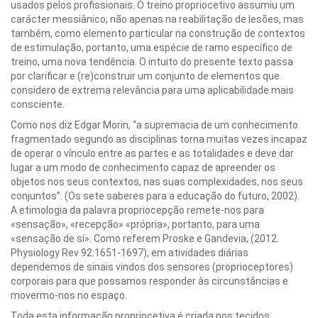
usados pelos profissionais. O treino propriocetivo assumiu um
carácter messiânico, não apenas na reabilitação de lesões, mas
também, como elemento particular na construção de contextos
de estimulação, portanto, uma espécie de ramo específico de
treino, uma nova tendência. O intuito do presente texto passa
por clarificar e (re)construir um conjunto de elementos que
considero de extrema relevância para uma aplicabilidade mais
consciente.
Como nos diz Edgar Morin, “a supremacia de um conhecimento
fragmentado segundo as disciplinas torna muitas vezes incapaz
de operar o vínculo entre as partes e as totalidades e deve dar
lugar a um modo de conhecimento capaz de apreender os
objetos nos seus contextos, nas suas complexidades, nos seus
conjuntos”. (Os sete saberes para a educação do futuro, 2002).
A etimologia da palavra propriocepção remete-nos para
«sensação», «recepção» «própria», portanto, para uma
«sensação de sí». Como referem Proske e Gandevia, (2012.
Physiology Rev 92:1651-1697), em atividades diárias
dependemos de sinais vindos dos sensores (proprioceptores)
corporais para que possamos responder às circunstâncias e
movermo-nos no espaço.
Toda esta informação propriocetiva é criada nos tecidos