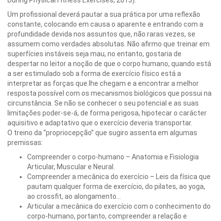
During Physical Fitness Exercises, 2013).
Um profissional deverá pautar a sua prática por uma reflexão
constante, colocando em causa o aparente e entrando com a
profundidade devida nos assuntos que, não raras vezes, se
assumem como verdades absolutas. Não afirmo que treinar em
superfícies instáveis seja mau, no entanto, gostaria de
despertar no leitor a noção de que o corpo humano, quando está
a ser estimulado sob a forma de exercício físico está a
interpretar as forças que lhe chegam e a encontrar a melhor
resposta possível com os mecanismos biológicos que possui na
circunstância. Se não se conhecer o seu potencial e as suas
limitações poder-se-á, de forma perigosa, hipotecar o carácter
aquisitivo e adaptativo que o exercício deveria transportar.
O treino da “propriocepção” que sugiro assenta em algumas
premissas:
Compreender o corpo-humano – Anatomia e Fisiologia
Articular, Muscular e Neural.
Compreender a mecânica do exercício – Leis da física que
pautam qualquer forma de exercício, do pilates, ao yoga,
ao crossfit, ao alongamento…
Articular a mecânica do exercício com o conhecimento do
corpo-humano, portanto, compreender a relação e