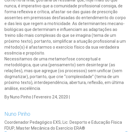
Como nota final, gostaria de ressalvar que, hoje mais do que
nunca, é imperativo que a comunidade profissional consiga, de
forma reflexiva e crítica, afastar-se das guias de prescrição
assentes em premissas desfasadas do entendimento do corpo
e das leis que regem a motricidade. As determinantes mecano-
biológicas que determinam e influenciam as adaptações ao
treino são mais complexas do que se imagina (tema de um
próximo texto), portanto, simplificar a atuação profissional a um
método(s) é afastarmos o exercício físico da sua verdadeira
essência e propósito.
Necessitamos de uma metamorfose conceptual e
metodológica, que una (pensamento) sem desintegrar (as
relações), mas que agregue (os processos) sem unificar (sem
dogmatizar), portanto, que crie “complexidade” (tema de um
próximo texto), interdependência, abertura, reflexão, em última
análise, excelência.
By Nuno Pinho
|
Fevereiro 24, 2020
|
Nuno Pinho
Coordenador Pedagógico EXS; Lic. Desporto e Educação Física
FDUP; Master Mecânica do Exercício ERA®