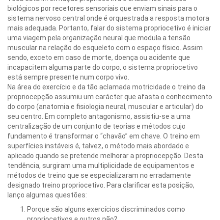
biológicos por recetores sensoriais que enviam sinais para o
sistema nervoso central onde é orquestrada a resposta motora
mais adequada. Portanto, falar do sistema propriocetivo é iniciar
uma viagem pela organização neural que modula a tensão
muscular na relação do esqueleto com o espaço físico. Assim
sendo, exceto em caso de morte, doença ou acidente que
incapacitem alguma parte do corpo, o sistema propriocetivo
está sempre presente num corpo vivo.
Na área do exercício e da tão aclamada motricidade o treino da
propriocepção assumiu um carácter que afasta o conhecimento
do corpo (anatomia e fisiologia neural, muscular e articular) do
seu centro. Em completo antagonismo, assistiu-se a uma
centralização de um conjunto de teorias e métodos cujo
fundamento é transformar o “chavão” em chave. O treino em
superfícies instáveis é, talvez, o método mais abordado e
aplicado quando se pretende melhorar a propriocepção. Desta
tendência, surgiram uma multiplicidade de equipamentos e
métodos de treino que se especializaram no erradamente
designado treino propriocetivo. Para clarificar esta posição,
lanço algumas questões:
Porque são alguns exercícios discriminados como
propriocetivos e outros não?