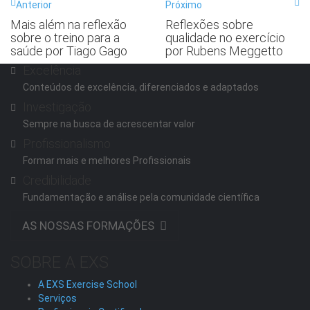
Anterior
Próximo
Mais além na reflexão
Reflexões sobre
sobre o treino para a
qualidade no exercício
saúde por Tiago Gago
por Rubens Meggetto
Excelência
Conteúdos de excelência, diferenciados e adaptados
Investigação
Sempre na busca de acrescentar valor
Profissionalismo
Formar mais e melhores Profissionais
Credibilidade
Fundamentação e análise pela comunidade científica
AS NOSSAS FORMAÇÕES
SOBRE A EXS
A EXS Exercise School
Serviços