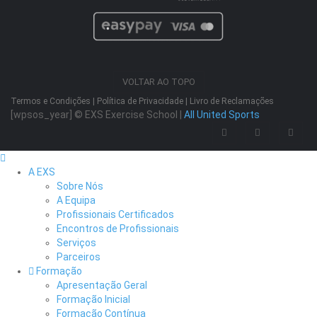
VOLTAR AO TOPO
Termos e Condições
|
Política de Privacidade
|
Livro de Reclamações
[wpsos_year]
© EXS Exercise School |
All United Sports
A EXS
Sobre Nós
A Equipa
Profissionais Certificados
Encontros de Profissionais
Serviços
Parceiros
Formação
Apresentação Geral
Formação Inicial
Formação Contínua