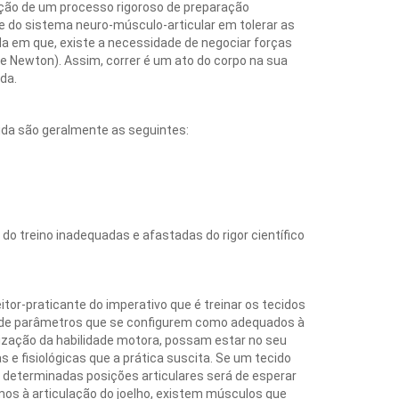
ução de um processo rigoroso de preparação
e do sistema neuro-músculo-articular em tolerar as
ida em que, existe a necessidade de negociar forças
de Newton). Assim, correr é um ato do corpo na sua
ada.
vida são geralmente as seguintes:
o treino inadequadas e afastadas do rigor científico
itor-praticante do imperativo que é treinar os tecidos
ro de parâmetros que se configurem como adequados à
alização da habilidade motora, possam estar no seu
e fisiológicas que a prática suscita. Se um tecido
 determinadas posições articulares será de esperar
os à articulação do joelho, existem músculos que