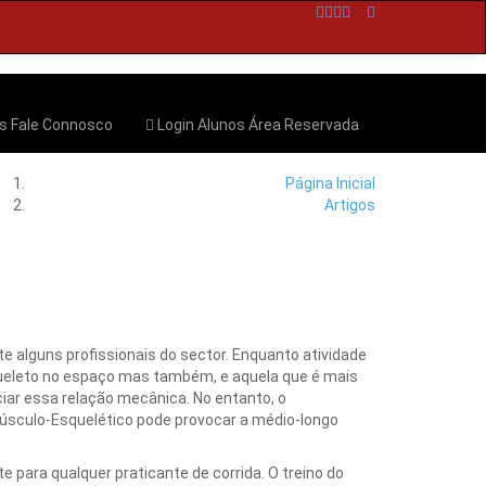
os
Fale Connosco
Login Alunos
Área Reservada
Página Inicial
Artigos
e alguns profissionais do sector. Enquanto atividade
squeleto no espaço mas também, e aquela que é mais
ar essa relação mecânica. No entanto, o
úsculo-Esquelético pode provocar a médio-longo
e para qualquer praticante de corrida. O treino do