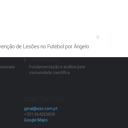
evenção de Lesões no Futebol por Ângelo
Credibilidade
ssionais
Fundamentação e análise pela
comunidade científica
CONTACTOS
geral@exs.com.pt
+351 964283858
Google Maps