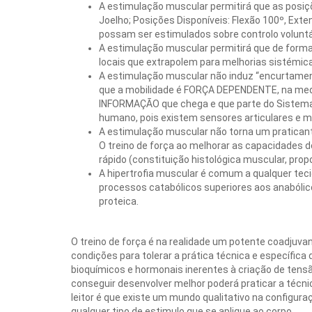
A estimulação muscular permitirá que as posiçõe
Joelho; Posições Disponíveis: Flexão 100º, Ex
possam ser estimulados sobre controlo voluntá
A estimulação muscular permitirá que de forma
locais que extrapolem para melhorias sistémi
A estimulação muscular não induz “encurtamento
que a mobilidade é FORÇA DEPENDENTE, na med
INFORMAÇÃO que chega e que parte do Sistema N
humano, pois existem sensores articulares e m
A estimulação muscular não torna um praticante
O treino de força ao melhorar as capacidades d
rápido (constituição histológica muscular, pr
A hipertrofia muscular é comum a qualquer tec
processos catabólicos superiores aos anabólic
proteica.
O treino de força é na realidade um potente coadjuva
condições para tolerar a prática técnica e específi
bioquímicos e hormonais inerentes à criação de tensã
conseguir desenvolver melhor poderá praticar a técni
leitor é que existe um mundo qualitativo na configur
qualquer tipo de estimulo que se aplique ao corpo.