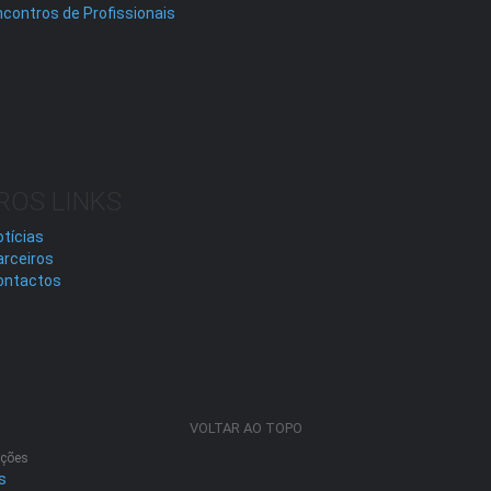
contros de Profissionais
ROS LINKS
tícias
arceiros
ontactos
VOLTAR AO TOPO
ações
s