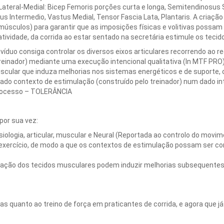
ateral-Medial: Bicep Femoris porções curta e longa, Semitendinosus S
 Intermedio, Vastus Medial, Tensor Fascia Lata, Plantaris. A criação
sculos) para garantir que as imposições físicas e volitivas possam 
tividade, da corrida ao estar sentado na secretária estimule os teci
ndivíduo consiga controlar os diversos eixos articulares recorrendo a
treinador) mediante uma execução intencional qualitativa (In MTF PRO)
cular que induza melhorias nos sistemas energéticos e de suporte, o
o contexto de estimulação (construído pelo treinador) num dado int
rocesso – TOLERÂNCIA
or sua vez:
logia, articular, muscular e Neural (Reportada ao controlo do movim
ercício, de modo a que os contextos de estimulação possam ser cons
ção dos tecidos musculares podem induzir melhorias subsequentes 
 quanto ao treino de força em praticantes de corrida, e agora que j