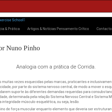
cia & Prática
Artigos & Notícias
Pensamento Crítico
Contact
por Nuno Pinho
Analogia com a prática de Corrida.
eis muitas vezes esquecidas pelas marcas, praticantes e inclusivament
ricidade, por parte do sistema nervoso central, de modo a mover o e
 darem suporte às diferentes demandas requeridas para consubstanci
ade, determinada pela relação Sistema Nervoso Central e Sistema M
 integridade músculo-esquelética, ou seja, lesão.
treino de força muscular enquanto elemento que deveria ser estruturant