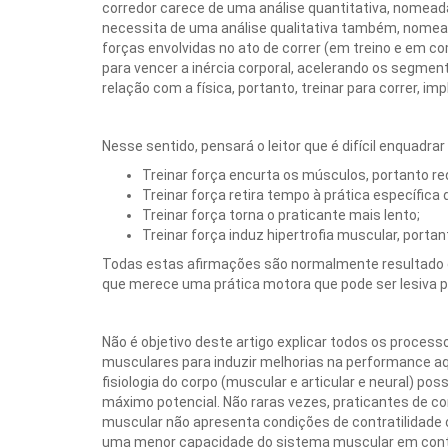
corredor carece de uma análise quantitativa, nomead
necessita de uma análise qualitativa também, nomead
forças envolvidas no ato de correr (em treino e em co
para vencer a inércia corporal, acelerando os segment
relação com a física, portanto, treinar para correr, i
Nesse sentido, pensará o leitor que é difícil enquadr
Treinar força encurta os músculos, portanto r
Treinar força retira tempo à prática específica 
Treinar força torna o praticante mais lento;
Treinar força induz hipertrofia muscular, porta
Todas estas afirmações são normalmente resultado de 
que merece uma prática motora que pode ser lesiva p
Não é objetivo deste artigo explicar todos os processo
musculares para induzir melhorias na performance a
fisiologia do corpo (muscular e articular e neural) p
máximo potencial. Não raras vezes, praticantes de co
muscular não apresenta condições de contratilidade 
uma menor capacidade do sistema muscular em control