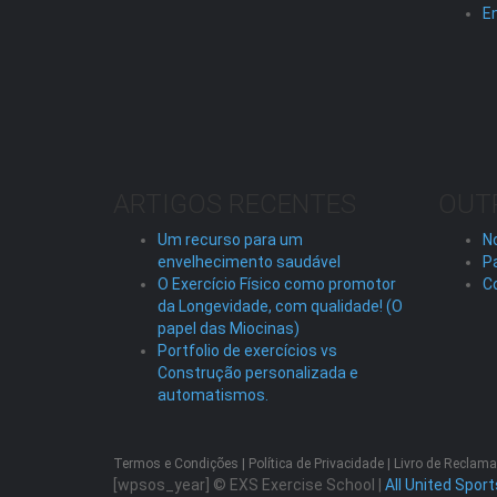
En
ARTIGOS RECENTES
OUT
Um recurso para um
No
envelhecimento saudável
P
O Exercício Físico como promotor
C
da Longevidade, com qualidade! (O
papel das Miocinas)
Portfolio de exercícios vs
Construção personalizada e
automatismos.
Termos e Condições
|
Política de Privacidade
|
Livro de Reclam
[wpsos_year]
© EXS Exercise School |
All United Sport