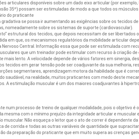
s articulares disponíveis sobre um dado eixo articular (por exemplo, 
tensão 35º) possam ser estimuladas de modo a que todos os músculos
rio do praticante
 gradativa se possa ir aumentando as exigências sobre os tecidos de 
cas, nomeadamente sobre os sistemas de suporte (cardiovascular).
” estrutural dos tecidos, que depois necessitam de ser libertados ou 
ida em que, os mecanismos regulatórios da mobilidade articular d
ervoso Central. Informação essa que pode ser estimulada com recurs
usculares que um treinador pode estimular com recurso à criação d
 mais lento. A velocidade depende de vários fatores em sinergia, des
os tecidos em gerar tensão pode ser coadjuvante da sua melhoria, res
oporções segmentares, aprendizagem motora da habilidade que é corre
ido saudável, na realidade, muitos praticantes com medo deste mecan
os. A estimulação muscular é um dos maiores coadjuvantes à hipertro
nte num processo de treino de qualquer modalidade, pois o objetivo é
ca da mesma com o mínimo prejuízo da integridade articular e muscul
o muscular. Não esqueça o leitor que o ato de correr é dependente d
ca de corrida e todas as outras variáveis de quantidade que supracita
ação da preparação do praticante que em muito supera as crenças gen