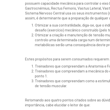
possuem capacidade mecânica para controlar o eixo L
Gastrocnémius, Rectus Femoris, Vastus Lateral, Vastus
Sistema Nervoso Central usa os seus instrumentos (mú
assim, é determinante que a preparação de qualquer a
Otimizar a sua contratilidade, diga-se, que o i
desafio (exercício) mecânico construído (pelo 
Otimizar a criação e manutenção de tensão mus
controlo uma determinada carga num determinad
metabólicas serão uma consequência deste p
Estes propósitos para serem consumados requerem p
Treinadores que compreendam a Anatomia e Fisio
Treinadores que compreendam a mecânica do ex
ponto 1.
Treinadores que compreendam como a estimula
de tensão muscular.
Retomando aos quatro pontos citados sobre as dúvidas
importância, cabe elucidar o leitor de que: