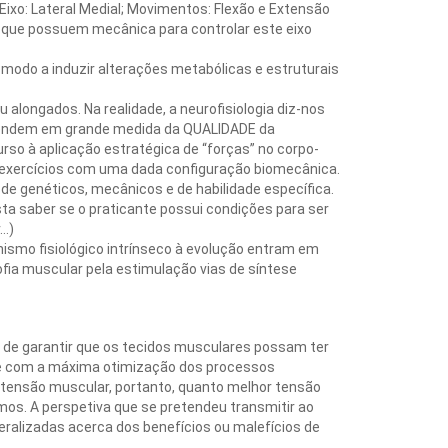
Eixo: Lateral Medial; Movimentos: Flexão e Extensão
 que possuem mecânica para controlar este eixo
modo a induzir alterações metabólicas e estruturais
alongados. Na realidade, a neurofisiologia diz-nos
ependem em grande medida da QUALIDADE da
o à aplicação estratégica de “forças” no corpo-
e exercícios com uma dada configuração biomecânica.
de genéticos, mecânicos e de habilidade específica.
ta saber se o praticante possui condições para ser
r…)
ismo fisiológico intrínseco à evolução entram em
fia muscular pela estimulação vias de síntese
 o de garantir que os tecidos musculares possam ter
ar e com a máxima otimização dos processos
a tensão muscular, portanto, quanto melhor tensão
mos. A perspetiva que se pretendeu transmitir ao
eralizadas acerca dos benefícios ou malefícios de