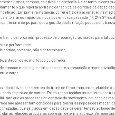
amente ritmos, tempos, objetivos de distância. No entanto, a constr
amente o que reporta ao treino da técnica de corrida e da capacidad
mpetição). Em primeira instância, correr é física a acontecer, na med
os e tolerar os impactos induzidos em cada passada (1ª, 2ª e 3ª leis 
mplica treinar o corpo para que a gestão desta relação possa ser otimiz
ar o treino de força num processo de preparação, as razões para tal dú
eduz a performance;
de corrida, portanto, não é determinante;
nto, antagónico ao morfótipo do corredor;
crenças e ideias generalizadas sobre a prescrição e monitorização d
ara o corpo.
s adaptativos decorrentes do treino de força, mas antes, elucidar o le
quando da prática de corrida. Estimular os tecidos musculares dent
ossibilitará que os processos de controlo do movimento, aquando da re
rrida não apresentam condições para tolerar as imposições mecânicas 
otimizadas, que se traduz em capacidade de gerar tensão ao longo de
ar as relações articulares sobre um determinado eixo. Se reportarm