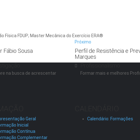
ão Física FDUP; Master Mecânica do Exercício ERA®
Próximo
or Fábio Sousa
Perfil de Resistência e Pr
Marques
stigação
Profissionalismo
re na busca de acrescentar
Formar mais e melhores Profi
MAÇÃO
CALENDÁRIO
presentação Geral
Calendário: Formações
rmação Inicial
ormação Contínua
ormação Complementar