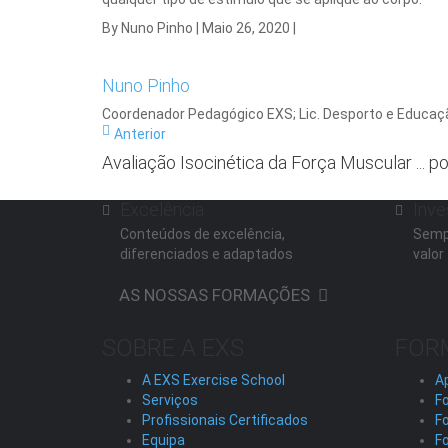
By Nuno Pinho
|
Maio 26, 2020
|
Nuno Pinho
Coordenador Pedagógico EXS; Lic. Desporto e Educaç
Anterior
Avaliação Isocinética da Força Muscular ... p
Excelência
Inve
Conteúdos de excelência,
Semp
diferenciados e adaptados
valor
AS NOSSAS FORMAÇÕES
SOBRE A EXS
FOR
A EXS Exercise School
A
Serviços
Fo
Profissionais Certificados
F
Equipa
F