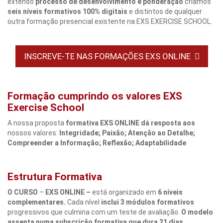
extenso
processo de desenvolvimento e ponderação
criamos
seis
níveis
formativos
100%
digitais
e distintos de qualquer
outra formação presencial existente na EXS EXERCISE SCHOOL.
INSCREVE-TE NAS FORMAÇÕES EXS ONLINE
Formação cumprindo os valores EXS
Exercise School
A nossa proposta
formativa
EXS
ONLINE dá resposta aos
nossos valores:
Integridade
;
Paixão
;
Atenção
ao
Detalhe
;
Compreender
a
Informação
;
Reflexão
;
Adaptabilidade
Estrutura Formativa
O CURSO
–
EXS
ONLINE –
está organizado em
6
níveis
complementares.
Cada nível
inclui
3
módulos
formativos
progressivos que culmina com um teste de avaliação.
O
modelo
assenta
numa
subscrição
formativa
que
dura
21
dias
.