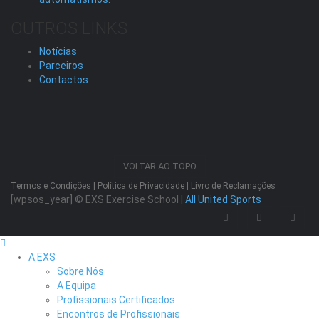
OUTROS LINKS
Notícias
Parceiros
Contactos
VOLTAR AO TOPO
Termos e Condições
|
Política de Privacidade
|
Livro de Reclamações
[wpsos_year]
© EXS Exercise School |
All United Sports
A EXS
Sobre Nós
A Equipa
Profissionais Certificados
Encontros de Profissionais