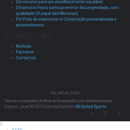
Um recurso para um envelhecimento saudável
O Exercício Físico como promotor da Longevidade, com
qualidade! (O papel das Miocinas)
Portfolio de exercícios vs Construção personalizada e
automatismos.
OUTROS LINKS
Notícias
Parceiros
Contactos
VOLTAR AO TOPO
Termos e Condições
|
Política de Privacidade
|
Livro de Reclamações
[wpsos_year]
© EXS Exercise School |
All United Sports